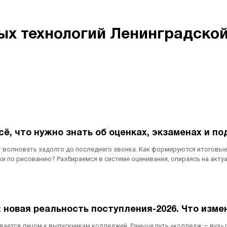
 технологий Ленинградской о
сё, что нужно знать об оценках, экзаменах и п
т волновать задолго до последнего звонка. Как формируются итоговые
ки по рисованию? Разбираемся в системе оценивания, опираясь на акт
 новая реальность поступления-2026. Что изме
ется лицом к выпускникам колледжей. Раньше путь «колледж — вуз» счи